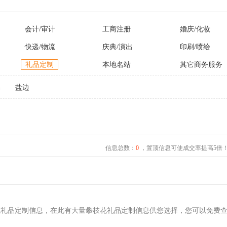
会计/审计
工商注册
婚庆/化妆
快递/物流
庆典/演出
印刷/喷绘
礼品定制
本地名站
其它商务服务
易
盐边
信息总数：
0
，置顶信息可使成交率提高5倍
花礼品定制信息，在此有大量攀枝花礼品定制信息供您选择，您可以免费