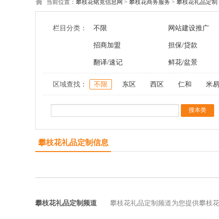
当前位置：
攀枝花铭竟信息网
>
攀枝花商务服务
>
攀枝花礼品定制
栏目分类：
不限
网站建设推广
招商加盟
担保/贷款
翻译/速记
鲜花/盆景
区域查找：
不限
东区
西区
仁和
米
攀枝花礼品定制信息
攀枝花礼品定制频道
攀枝花礼品定制频道为您提供攀枝