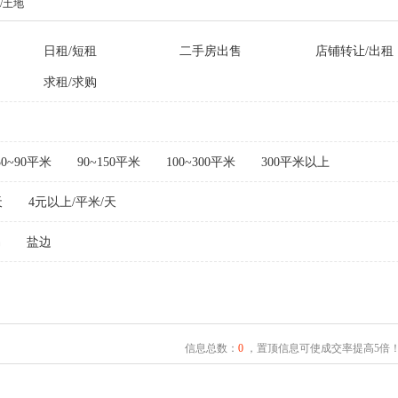
/土地
日租/短租
二手房出售
店铺转让/出租
求租/求购
50~90平米
90~150平米
100~300平米
300平米以上
天
4元以上/平米/天
易
盐边
信息总数：
0
，置顶信息可使成交率提高5倍