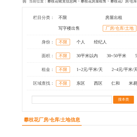
当前位置：
攀枝花铭竟信息网
>
攀枝花房屋租售
>
攀枝花厂房/仓库
栏目分类：
不限
房屋出租
写字楼出售
厂房/仓库/土地
身份：
不限
个人
经纪人
面积：
不限
30平米以内
30~50平米
租金：
不限
1~2元/平米/天
2~4元/平米/
区域查找：
不限
东区
西区
仁和
米
攀枝花厂房/仓库/土地信息