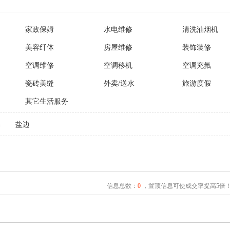
家政保姆
水电维修
清洗油烟机
美容纤体
房屋维修
装饰装修
空调维修
空调移机
空调充氟
瓷砖美缝
外卖/送水
旅游度假
其它生活服务
易
盐边
信息总数：
0
，置顶信息可使成交率提高5倍