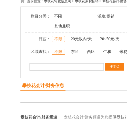
当前位置：
攀枝花铭竟信息网
>
攀枝花兼职招聘
>
攀枝花会计/财务
栏目分类：
不限
派发/促销
其他兼职
日薪：
不限
20元以内/天
20~50元/天
区域查找：
不限
东区
西区
仁和
米
攀枝花会计/财务信息
攀枝花会计/财务频道
攀枝花会计/财务频道为您提供攀枝