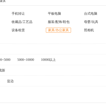
公家具
手机转让
平板电脑
台式电脑
收藏品/工艺品
服装/配饰/鞋包
母婴/玩具
设备租赁
家具/办公家具
照相机
00~5000
5000~10000
10000以上
成新
易
盐边