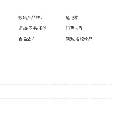
数码产品转让
笔记本
运动/图书/乐器
门票卡券
食品农产
网游/虚拟物品