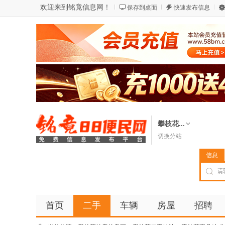
欢迎来到铭竟信息网！
保存到桌面
快速发布信息
攀枝花...
切换分站
信息
首页
二手
车辆
房屋
招聘