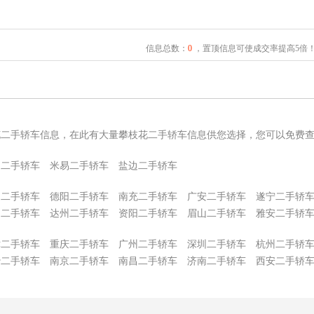
信息总数：
0
，置顶信息可使成交率提高5倍
花二手轿车信息，在此有大量攀枝花二手轿车信息供您选择，您可以免费
和二手轿车
米易二手轿车
盐边二手轿车
阳二手轿车
德阳二手轿车
南充二手轿车
广安二手轿车
遂宁二手轿
中二手轿车
达州二手轿车
资阳二手轿车
眉山二手轿车
雅安二手轿
津二手轿车
重庆二手轿车
广州二手轿车
深圳二手轿车
杭州二手轿
沙二手轿车
南京二手轿车
南昌二手轿车
济南二手轿车
西安二手轿