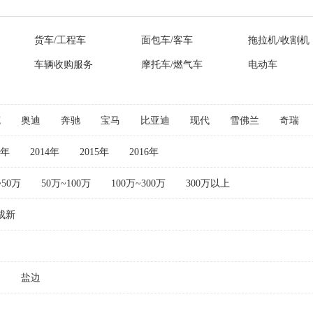
货车/工程车
面包车/客车
拖拉机/收割机
车辆收购服务
摩托车/燃气车
电动车
克
奥迪
奔驰
宝马
比亚迪
现代
雪佛兰
奇瑞
3年
2014年
2015年
2016年
~50万
50万~100万
100万~300万
300万以上
成新
易
盐边