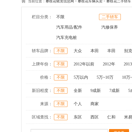
当前位置：
攀枝花铭竟信息网
>
攀枝花车辆买卖
>
攀枝花二手轿车
栏目分类：
不限
二手轿车
汽车用品/配件
汽修保养
汽车充电桩
轿车品牌：
不限
大众
本田
丰田
别
上牌年份：
不限
2012年以前
2012年
201
价格：
不限
5万以内
5万~10万
10万
新旧程度：
不限
全新
9成新
7成新
5
来源：
不限
个人
商家
区域查找：
不限
东区
西区
仁和
米