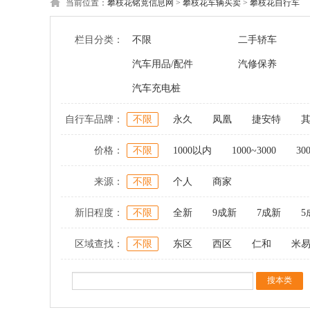
当前位置：
攀枝花铭竟信息网
>
攀枝花车辆买卖
>
攀枝花自行车
栏目分类：
不限
二手轿车
汽车用品/配件
汽修保养
汽车充电桩
自行车品牌：
不限
永久
凤凰
捷安特
价格：
不限
1000以内
1000~3000
30
来源：
不限
个人
商家
新旧程度：
不限
全新
9成新
7成新
5
区域查找：
不限
东区
西区
仁和
米