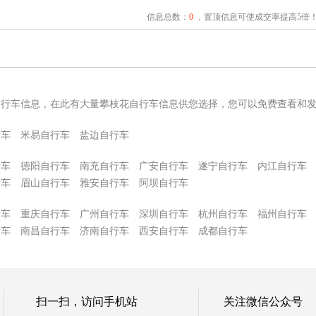
信息总数：
0
，置顶信息可使成交率提高5倍
自行车信息，在此有大量攀枝花自行车信息供您选择，您可以免费查看和
行车
米易自行车
盐边自行车
行车
德阳自行车
南充自行车
广安自行车
遂宁自行车
内江自行车
行车
眉山自行车
雅安自行车
阿坝自行车
行车
重庆自行车
广州自行车
深圳自行车
杭州自行车
福州自行车
行车
南昌自行车
济南自行车
西安自行车
成都自行车
扫一扫，访问手机站
关注微信公众号