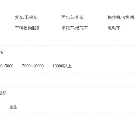
货车/工程车
面包车/客车
拖拉机/收割机
车辆收购服务
摩托车/燃气车
电动车
其它
00~5000
5000~10000
10000以上
成新
易
盐边