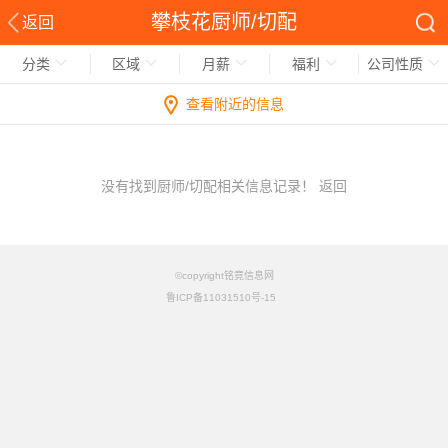
攀枝花厨师/切配
返回
分类
区域
月薪
福利
公司性质
查看附近的信息
没有找到厨师/切配相关信息记录！
返回
©copyright铭竟信息网
鲁ICP备11031510号-15