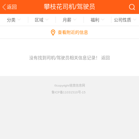
攀枝花司机/驾驶员
返回
分类
区域
月薪
福利
公司性质
查看附近的信息
没有找到司机/驾驶员相关信息记录！
返回
©copyright铭竟信息网
鲁ICP备11031510号-15