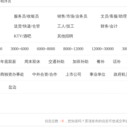
/程序员
售
服务员/收银员
销售/市场/业务员
文员/客服/助理
送货/快递/仓管
工人/技工
财务/会计
KTV/酒吧
其他招聘
00
3000~6000
6000~8000
8000~12000
12000~30000
30
年底双薪
周末双休
交通补助
加班补助
餐补
话补
外商独资办事处
中外合资/合作
上市公司
事业单位
政府机
易
盐边
信息总数：
0
，您知道吗？置顶发布的信息可使成交率提