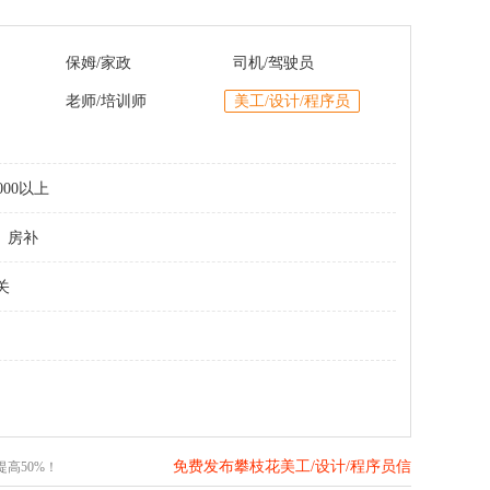
保姆/家政
司机/驾驶员
老师/培训师
美工/设计/程序员
000以上
房补
关
免费发布攀枝花美工/设计/程序员信
高50%！