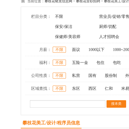
当前位置：
攀枝花铭竟信息网
>
攀枝花全职招聘
>
攀枝花美工/设计
栏目分类：
不限
营业员/促销/零
保安/保洁
厨师/切配
保健师/美容师
人才招聘会
月薪：
不限
面议
1000以下
1000~20
福利：
不限
五险一金
包住
包吃
公司性质：
不限
私营
国有
股份制
区域查找：
不限
东区
西区
仁和
米
攀枝花美工/设计/程序员信息