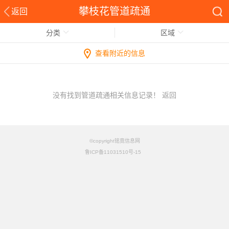
攀枝花管道疏通
返回
分类
区域
查看附近的信息
没有找到管道疏通相关信息记录！
返回
©copyright铭竟信息网
鲁ICP备11031510号-15